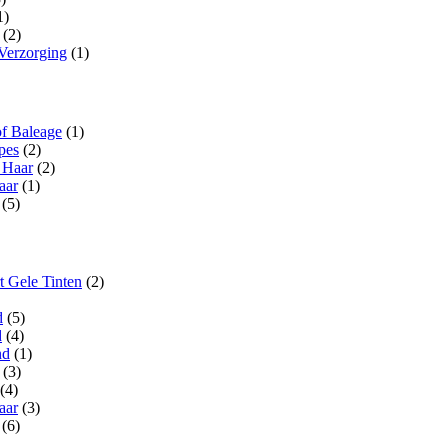
1)
(2)
Verzorging
(1)
of Baleage
(1)
pes
(2)
 Haar
(2)
aar
(1)
(5)
t Gele Tinten
(2)
d
(5)
d
(4)
nd
(1)
(3)
(4)
aar
(3)
(6)