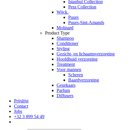
Istanbul Collection
Pera Collection
Wijck.
Puurs
Puurs-Sint-Amands
Molinard
Product Type
Shampoo
Conditioner
Styling
Gezicht- en lichaamsverzorging
Hoofdhuid verzorging
Treatment
Voor mannen
Scheren
Baardverzorging
Geurkaars
Parfum
Diffusers
Prijslijst
Contact
Jobs
+32 3 899 54 49