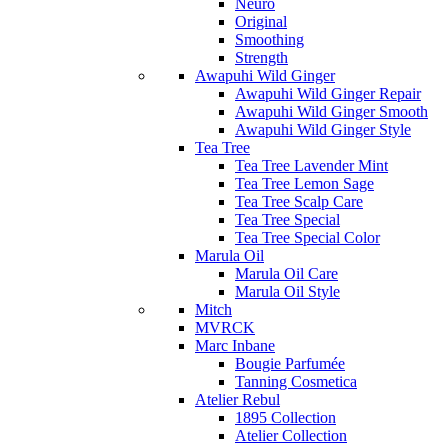
Neuro
Original
Smoothing
Strength
Awapuhi Wild Ginger
Awapuhi Wild Ginger Repair
Awapuhi Wild Ginger Smooth
Awapuhi Wild Ginger Style
Tea Tree
Tea Tree Lavender Mint
Tea Tree Lemon Sage
Tea Tree Scalp Care
Tea Tree Special
Tea Tree Special Color
Marula Oil
Marula Oil Care
Marula Oil Style
Mitch
MVRCK
Marc Inbane
Bougie Parfumée
Tanning Cosmetica
Atelier Rebul
1895 Collection
Atelier Collection