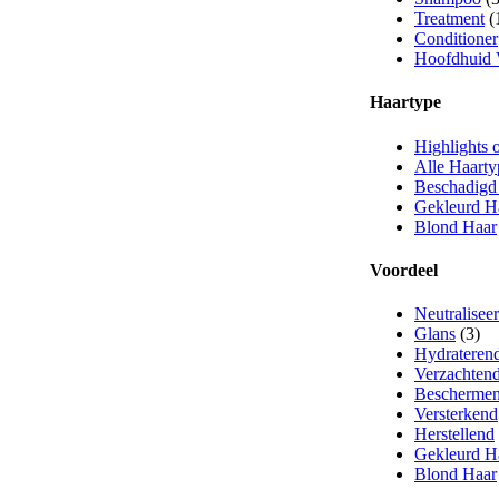
Treatment
(
Conditioner
Hoofdhuid 
Haartype
Highlights 
Alle Haarty
Beschadigd
Gekleurd H
Blond Haar
Voordeel
Neutraliseer
Glans
(3)
Hydrateren
Verzachten
Bescherme
Versterkend
Herstellend
Gekleurd H
Blond Haar