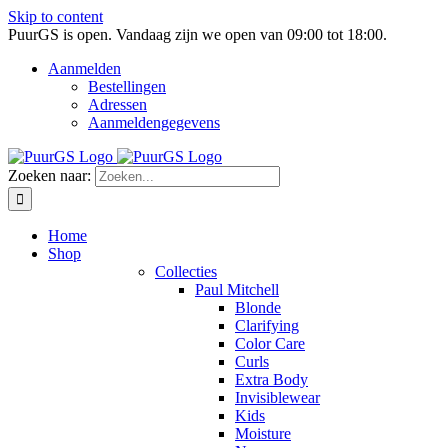
Skip to content
PuurGS is open.
Vandaag zijn we open van 09:00 tot 18:00.
Aanmelden
Bestellingen
Adressen
Aanmeldengegevens
Zoeken naar:
Home
Shop
Collecties
Paul Mitchell
Blonde
Clarifying
Color Care
Curls
Extra Body
Invisiblewear
Kids
Moisture