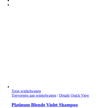
Toon winkelwagen
Toevoegen aan winkelwagen
/
Details
Quick View
Platinum Blonde Violet Shampoo