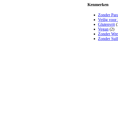
Kenmerken
Zonder Par
Veilig voor
Glutenvrij
(
Vegan
(2)
Zonder Wre
Zonder Sulf