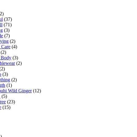
2)
ul
(37)
ll
(71)
ng
(3)
de
(7)
fying
(2)
 Care
(4)
(2)
a Body
(3)
iblewear
(2)
(2)
o
(3)
thing
(2)
gth
(1)
uhi Wild Ginger
(12)
h
(5)
ree
(23)
e
(15)
)