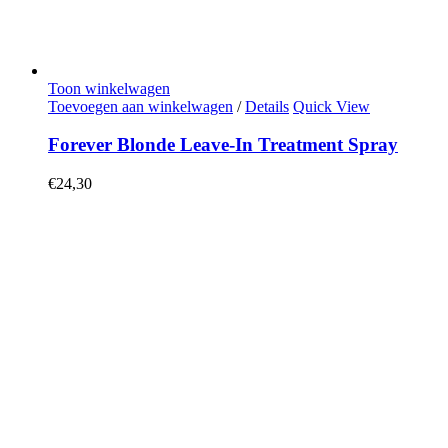
Toon winkelwagen
Toevoegen aan winkelwagen
/
Details
Quick View
Forever Blonde Leave-In Treatment Spray
€
24,30