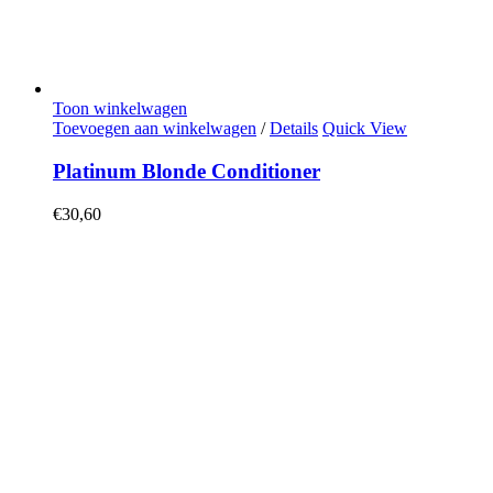
Toon winkelwagen
Toevoegen aan winkelwagen
/
Details
Quick View
Platinum Blonde Conditioner
€
30,60