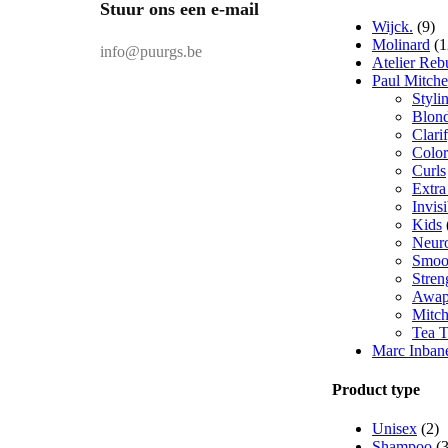
Stuur ons een e-mail
Wijck.
(9)
Molinard
(1
info@puurgs.be
Atelier Reb
Paul Mitche
Styli
Blon
Clari
Color
Curls
Extr
Invis
Kids
Neur
Smoo
Stren
Awap
Mitc
Tea T
Marc Inban
Product type
Unisex
(2)
Shampoo
(3