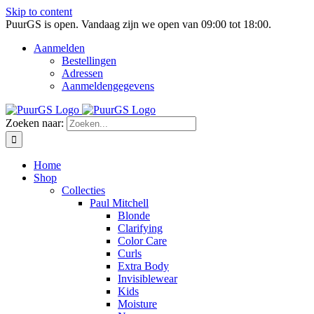
Skip to content
PuurGS is open.
Vandaag zijn we open van 09:00 tot 18:00.
Aanmelden
Bestellingen
Adressen
Aanmeldengegevens
Zoeken naar:
Home
Shop
Collecties
Paul Mitchell
Blonde
Clarifying
Color Care
Curls
Extra Body
Invisiblewear
Kids
Moisture