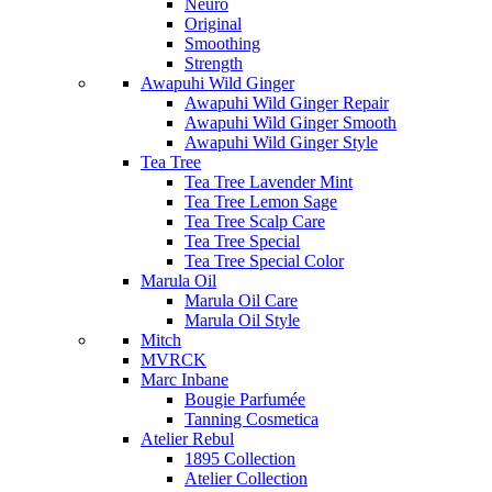
Neuro
Original
Smoothing
Strength
Awapuhi Wild Ginger
Awapuhi Wild Ginger Repair
Awapuhi Wild Ginger Smooth
Awapuhi Wild Ginger Style
Tea Tree
Tea Tree Lavender Mint
Tea Tree Lemon Sage
Tea Tree Scalp Care
Tea Tree Special
Tea Tree Special Color
Marula Oil
Marula Oil Care
Marula Oil Style
Mitch
MVRCK
Marc Inbane
Bougie Parfumée
Tanning Cosmetica
Atelier Rebul
1895 Collection
Atelier Collection