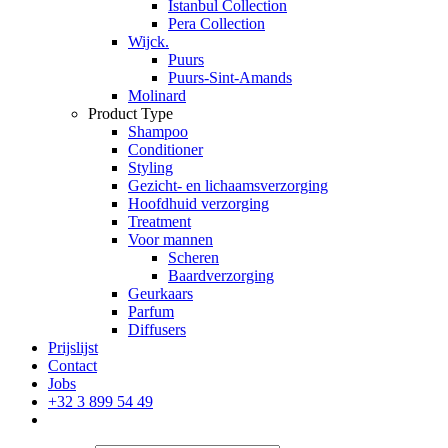
Istanbul Collection
Pera Collection
Wijck.
Puurs
Puurs-Sint-Amands
Molinard
Product Type
Shampoo
Conditioner
Styling
Gezicht- en lichaamsverzorging
Hoofdhuid verzorging
Treatment
Voor mannen
Scheren
Baardverzorging
Geurkaars
Parfum
Diffusers
Prijslijst
Contact
Jobs
+32 3 899 54 49